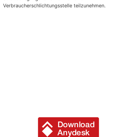
Verbraucherschlichtungsstelle teilzunehmen.
Manus Konzepte
Inh. Stefan Gratzke
Manheimerstraße 12
39245 Gommern
Downloads